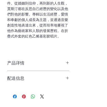
件。從婚姻到信仰，再到新的人生觀，
賈斯汀都在反思自己經歷的變化以及他
們對他的影響。專輯以生活經歷，愛情
和奉獻的個人成長為主題，並通過音樂
創造性地表達出來，從而坦率地審視了
他作為藝術家和人類的發展歷程。在折
疊式外套的紅色乙烯基彩胶唱片。
产品详情
產品尺寸：
12.36 x 12.36 x 0.47英
配送信息
寸；1.08磅
生產商：
Def Jam
美国发货，正常2-3周到达国内。
原始發行日期：
2020
UNSPSC編碼：
55111512
最早開放日期：
2020年2月29日
標籤：
Def Jam