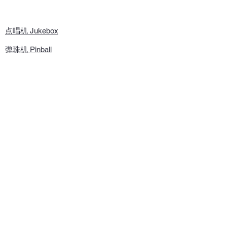
点唱机 Jukebox
弹珠机 Pinball
黑胶唱片机 | 复古音响
家具
霓虹灯
更多游艺机​
加油机
复古装饰品
收藏品
客户服务
唱机新手指南