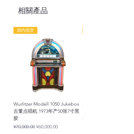
ASIN：
B084987NVZ
相關產品
光盤數量：
2
国内现货
国内现货
Wurlitzer Modell 1050 Jukebox
Arkrocket Huygens 
古董点唱机 1973年产50张7寸黑
更斯蓝牙一体Hifi黑胶
胶
一般價格
¥2,280.00
一般價格
促銷價格
¥70,000.00
¥60,000.00