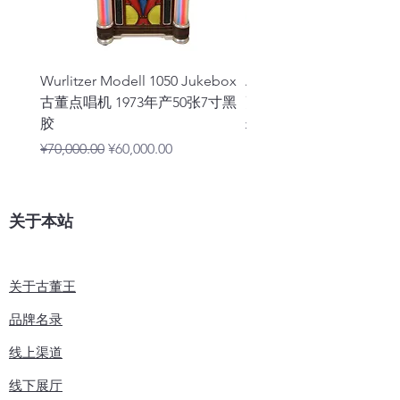
Wurlitzer Modell 1050 Jukebox
Arkrocket Huygens 
古董点唱机 1973年产50张7寸黑
更斯蓝牙一体Hifi黑胶
胶
一般價格
¥2,280.00
一般價格
促銷價格
¥70,000.00
¥60,000.00
关于本站
关于古董王
品牌名录
线上渠道
线下展厅