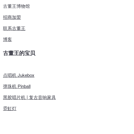
​古董王博物馆
招商加盟
联系古董王
博客
古董王的宝贝
点唱机 Jukebox
弹珠机 Pinball
黑胶唱片机 | 复古音响
家具
霓虹灯
更多游艺机​
加油机